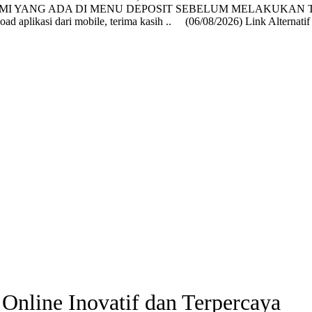
I YANG ADA DI MENU DEPOSIT SEBELUM MELAKUKAN TRA
oad aplikasi dari mobile, terima kasih ..
(06/08/2026)
Link Alternatif
 Online Inovatif dan Terpercaya