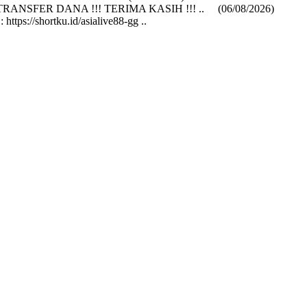
NSFER DANA !!! TERIMA KASIH !!! ..
(06/08/2026)
 : https://shortku.id/asialive88-gg ..