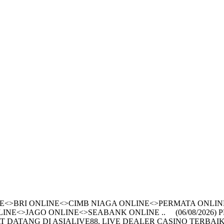
NE<>BRI ONLINE<>CIMB NIAGA ONLINE<>PERMATA ONL
NLINE<>JAGO ONLINE<>SEABANK ONLINE ..
(06/08/2026)
P
 DATANG DI ASIALIVE88, LIVE DEALER CASINO TERBAIK 