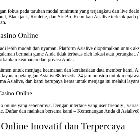
dengan fokus pada taruhan modal minimum yang terjangkau dan live de
rat, Blackjack, Roulette, dan Sic Bo. Keunikan Asialive terletak pada p
an.
asino Online
di lebih mudah dan nyaman. Platform Asialive dioptimalkan untuk aks
aman bermain game Anda tidak terbatas oleh lokasi atau perangkat. A
orbankan keamanan dan privasi Anda.
omitmen untuk menjaga keamanan dan kerahasiaan data member kami. A
itu, layanan pelanggan Asialive88 tersedia 24 jam nonstop untuk menj
a Asialive, dan kami berupaya keras untuk menjaga itu melalui layana
 Casino Online
 online yang sebenarnya. Dengan interface yang user friendly , varia
ine. Daftar dan mainkan bersama kami – Kemenangan Anda di Asialive
 Online Inovatif dan Terpercaya