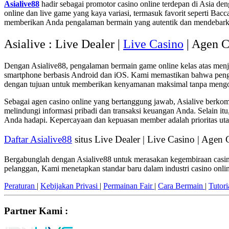
Asialive88
hadir sebagai promotor casino online terdepan di Asia 
online dan live game yang kaya variasi, termasuk favorit seperti Bacca
memberikan Anda pengalaman bermain yang autentik dan mendebark
Asialive : Live Dealer |
Live Casino
| Agen C
Dengan Asialive88, pengalaman bermain game online kelas atas menja
smartphone berbasis Android dan iOS. Kami memastikan bahwa pengal
dengan tujuan untuk memberikan kenyamanan maksimal tanpa meng
Sebagai agen casino online yang bertanggung jawab, Asialive berk
melindungi informasi pribadi dan transaksi keuangan Anda. Selain 
Anda hadapi. Kepercayaan dan kepuasan member adalah prioritas utam
Daftar Asialive88
situs Live Dealer | Live Casino | Agen
Bergabunglah dengan Asialive88 untuk merasakan kegembiraan casino
pelanggan, Kami menetapkan standar baru dalam industri casino onl
Peraturan
|
Kebijakan Privasi
|
Permainan Fair
|
Cara Bermain
|
Tutori
Partner Kami :